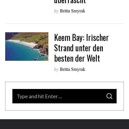
e
by
Britta Smyrak
a
r
c
h
Keem Bay: Irischer
f
o
Strand unter den
r
besten der Welt
:
by
Britta Smyrak
S
S
e
E
A
a
R
C
H
r
c