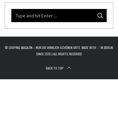
r
c
S
h
S
e
f
E
A
o
a
R
C
r
H
r
:
c
© LOOPING-MAGAZIN – NUR DIE WIRKLICH SCHÖNEN ORTE. MADE WITH ♡ IN BERLIN
h
SINCE 2015 | ALL RIGHTS RESERVED
f
o
BACK TO TOP
r
: