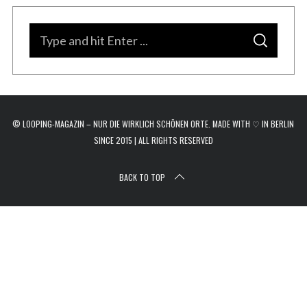
r
c
S
h
S
e
f
E
A
o
a
R
C
r
H
r
:
c
© LOOPING-MAGAZIN – NUR DIE WIRKLICH SCHÖNEN ORTE. MADE WITH ♡ IN BERLIN
h
SINCE 2015 | ALL RIGHTS RESERVED
f
o
BACK TO TOP
r
: