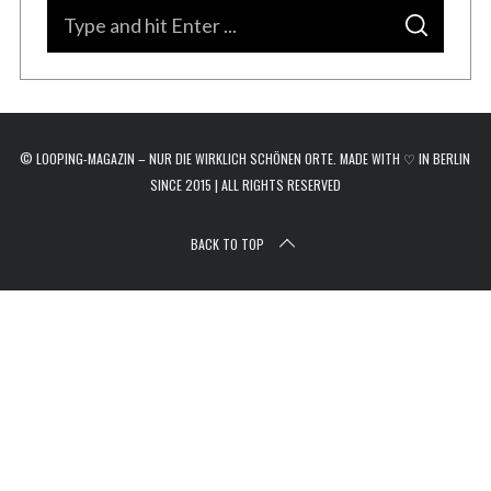
r
S
c
S
e
E
h
A
a
R
f
C
H
r
o
r
c
:
© LOOPING-MAGAZIN – NUR DIE WIRKLICH SCHÖNEN ORTE. MADE WITH ♡ IN BERLIN
h
SINCE 2015 | ALL RIGHTS RESERVED
f
o
BACK TO TOP
r
: