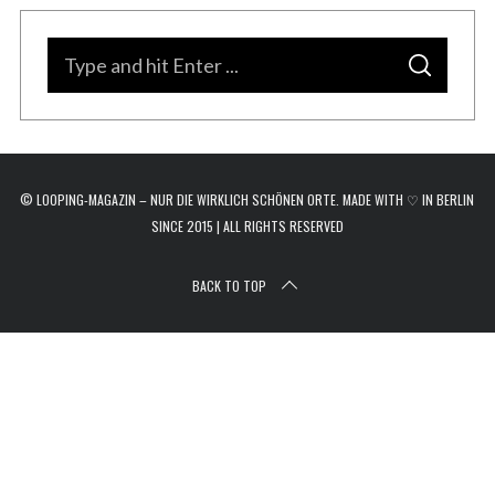
r
c
S
h
S
e
f
E
A
o
a
R
C
r
H
r
:
c
© LOOPING-MAGAZIN – NUR DIE WIRKLICH SCHÖNEN ORTE. MADE WITH ♡ IN BERLIN
h
SINCE 2015 | ALL RIGHTS RESERVED
f
o
BACK TO TOP
r
: