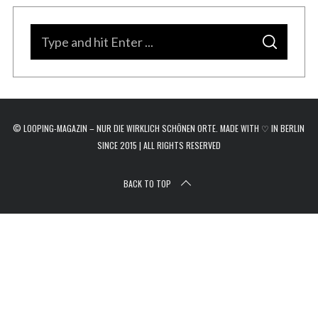
r
c
S
h
S
e
f
E
A
o
a
R
C
r
H
r
:
c
© LOOPING-MAGAZIN – NUR DIE WIRKLICH SCHÖNEN ORTE. MADE WITH ♡ IN BERLIN
h
SINCE 2015 | ALL RIGHTS RESERVED
f
o
BACK TO TOP
r
: