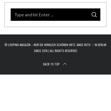
r
c
S
h
S
e
f
E
A
o
a
R
C
r
H
r
:
c
© LOOPING-MAGAZIN – NUR DIE WIRKLICH SCHÖNEN ORTE. MADE WITH ♡ IN BERLIN
h
SINCE 2015 | ALL RIGHTS RESERVED
f
o
BACK TO TOP
r
: