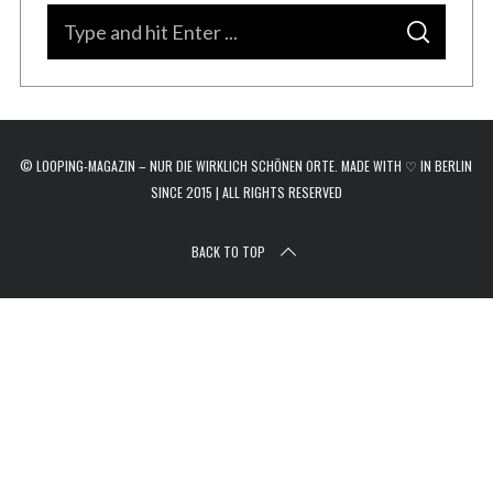
r
S
c
S
e
E
h
A
a
R
f
C
o
H
r
r
c
:
© LOOPING-MAGAZIN – NUR DIE WIRKLICH SCHÖNEN ORTE. MADE WITH ♡ IN BERLIN
h
SINCE 2015 | ALL RIGHTS RESERVED
f
o
BACK TO TOP
r
: