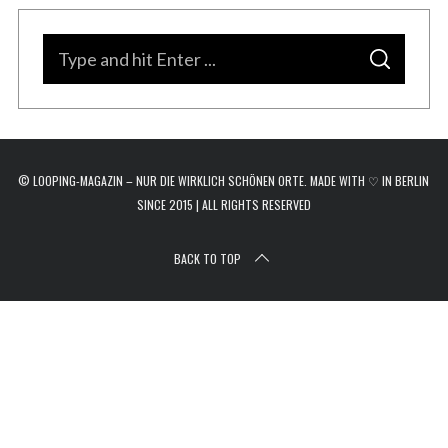
r
c
S
h
S
e
f
E
A
o
a
R
C
r
H
r
:
c
© LOOPING-MAGAZIN – NUR DIE WIRKLICH SCHÖNEN ORTE. MADE WITH ♡ IN BERLIN
h
SINCE 2015 | ALL RIGHTS RESERVED
f
o
BACK TO TOP
r
: