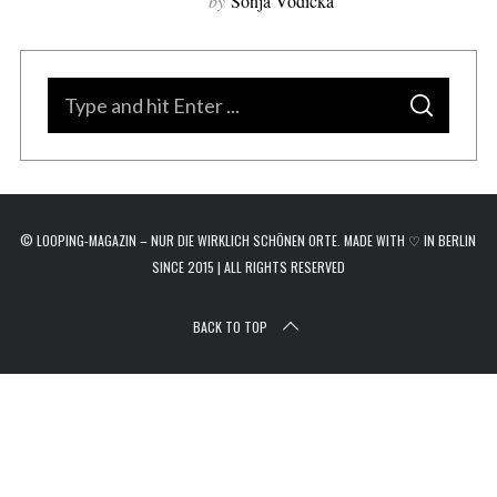
by
Sonja Vodicka
r
c
h
f
S
o
S
e
E
r
A
a
R
:
C
H
r
c
© LOOPING-MAGAZIN – NUR DIE WIRKLICH SCHÖNEN ORTE. MADE WITH ♡ IN BERLIN
h
SINCE 2015 | ALL RIGHTS RESERVED
f
o
BACK TO TOP
r
: