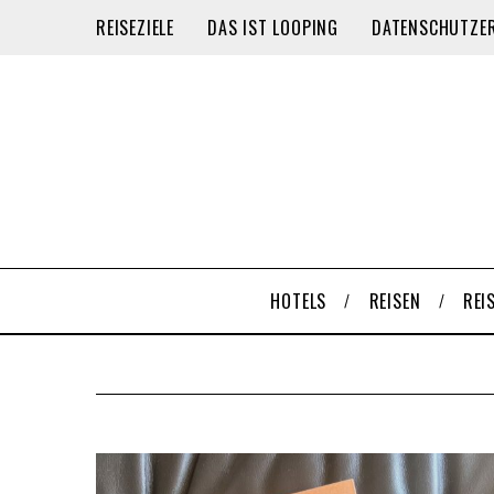
REISEZIELE
DAS IST LOOPING
DATENSCHUTZE
HOTELS
REISEN
REI
S