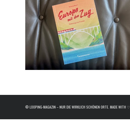
e
a
r
c
h
f
o
r
:
© LOOPING-MAGAZIN – NUR DIE WIRKLICH SCHÖNEN ORTE. MADE WITH ♡ I