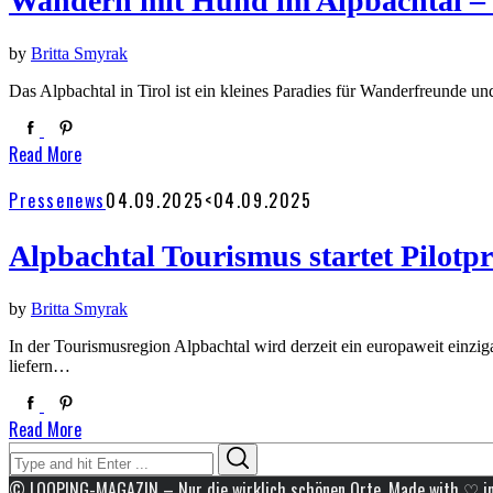
Wandern mit Hund im Alpbachtal – 
by
Britta Smyrak
Das Alpbachtal in Tirol ist ein kleines Paradies für Wanderfreunde
Read More
Pressenews
04.09.2025
<04.09.2025
Alpbachtal Tourismus startet Pilotpr
by
Britta Smyrak
In der Tourismusregion Alpbachtal wird derzeit ein europaweit einzig
liefern…
Read More
Search
Search
for:
© LOOPING-MAGAZIN – Nur die wirklich schönen Orte. Made with ♡ in B