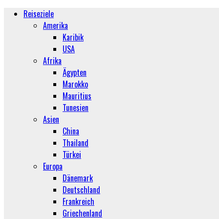
Reiseziele
Amerika
Karibik
USA
Afrika
Ägypten
Marokko
Mauritius
Tunesien
Asien
China
Thailand
Türkei
Europa
Dänemark
Deutschland
Frankreich
Griechenland