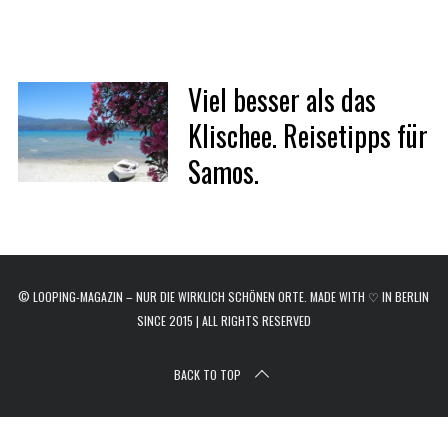
r
c
h
f
Viel besser als das
o
r
Klischee. Reisetipps für
:
Samos.
© LOOPING-MAGAZIN – NUR DIE WIRKLICH SCHÖNEN ORTE. MADE WITH ♡ IN BERLIN
SINCE 2015 | ALL RIGHTS RESERVED
BACK TO TOP