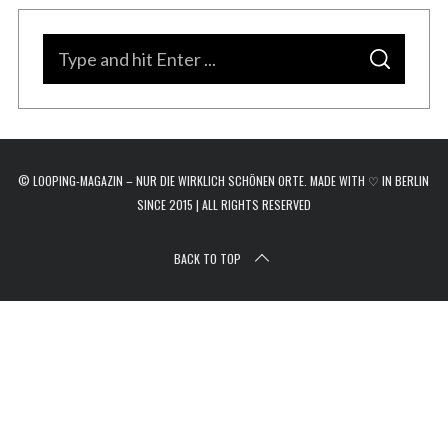
r
c
S
h
S
e
f
E
A
o
a
R
C
r
H
r
:
c
© LOOPING-MAGAZIN – NUR DIE WIRKLICH SCHÖNEN ORTE. MADE WITH ♡ IN BERLIN
h
SINCE 2015 | ALL RIGHTS RESERVED
f
o
BACK TO TOP
r
: