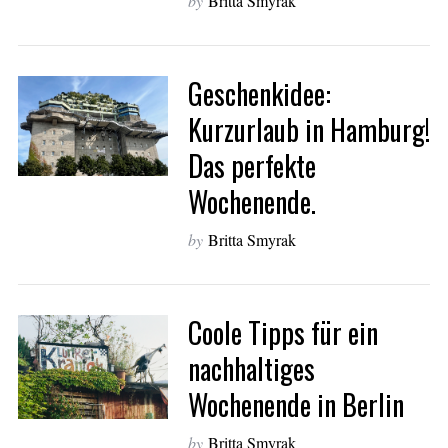
by
Britta Smyrak
S
Geschenkidee:
e
Kurzurlaub in Hamburg!
a
r
Das perfekte
c
Wochenende.
h
f
o
by
Britta Smyrak
r
:
Coole Tipps für ein
nachhaltiges
Wochenende in Berlin
by
Britta Smyrak