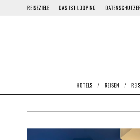
REISEZIELE
DAS IST LOOPING
DATENSCHUTZE
HOTELS
REISEN
REI
S