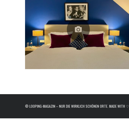
e
a
r
c
h
f
o
r
:
© LOOPING-MAGAZIN – NUR DIE WIRKLICH SCHÖNEN ORTE. MADE WITH ♡ I