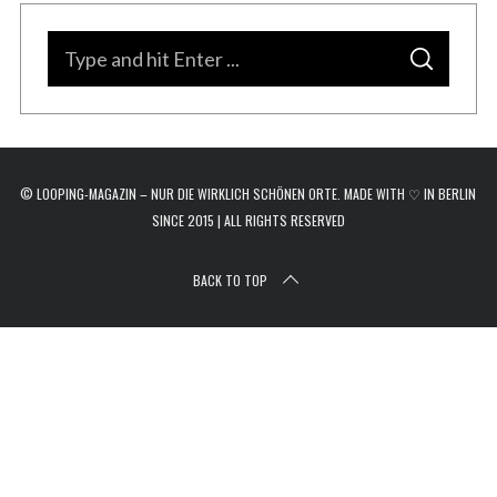
r
c
S
h
S
e
E
f
A
a
R
o
C
r
H
r
:
c
© LOOPING-MAGAZIN – NUR DIE WIRKLICH SCHÖNEN ORTE. MADE WITH ♡ IN BERLIN
h
SINCE 2015 | ALL RIGHTS RESERVED
f
o
BACK TO TOP
r
: