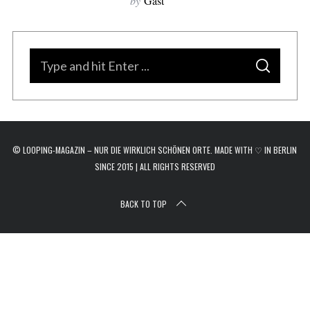
by
Gast
r
c
h
f
S
o
S
e
E
r
A
a
R
:
C
H
r
c
© LOOPING-MAGAZIN – NUR DIE WIRKLICH SCHÖNEN ORTE. MADE WITH ♡ IN BERLIN
h
SINCE 2015 | ALL RIGHTS RESERVED
f
o
BACK TO TOP
r
: