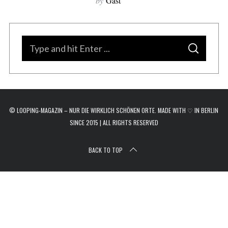
by
Gast
r
c
h
f
S
o
S
e
E
r
A
a
R
:
C
H
r
c
© LOOPING-MAGAZIN – NUR DIE WIRKLICH SCHÖNEN ORTE. MADE WITH ♡ IN BERLIN
h
SINCE 2015 | ALL RIGHTS RESERVED
f
o
BACK TO TOP
r
: