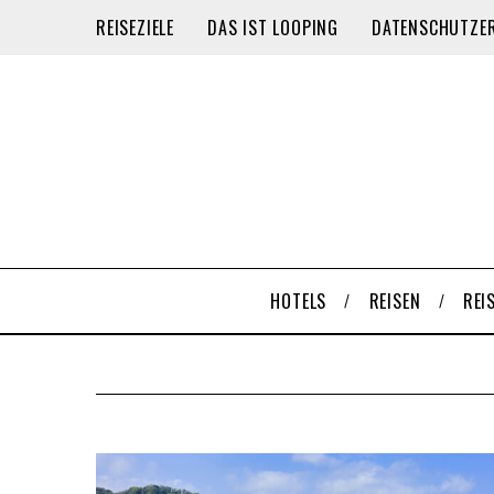
REISEZIELE
DAS IST LOOPING
DATENSCHUTZE
HOTELS
REISEN
REI
S