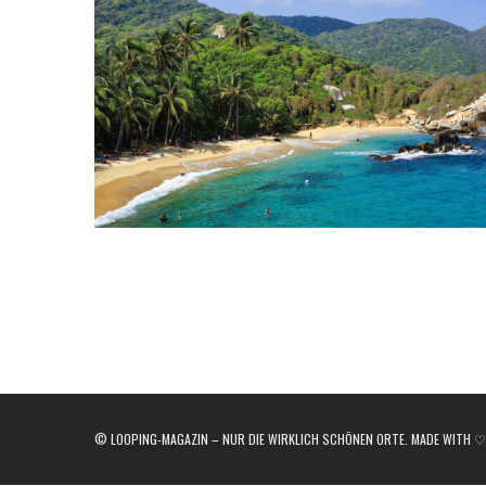
e
a
r
c
h
f
o
r
:
© LOOPING-MAGAZIN – NUR DIE WIRKLICH SCHÖNEN ORTE. MADE WITH ♡ I