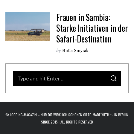
a
r
Frauen in Sambia:
c
h
Starke Initiativen in der
f
Safari-Destination
o
r
:
by
Britta Smyrak
S
S
e
E
A
a
R
C
H
r
c
© LOOPING-MAGAZIN – NUR DIE WIRKLICH SCHÖNEN ORTE. MADE WITH ♡ IN BERLIN
h
SINCE 2015 | ALL RIGHTS RESERVED
f
o