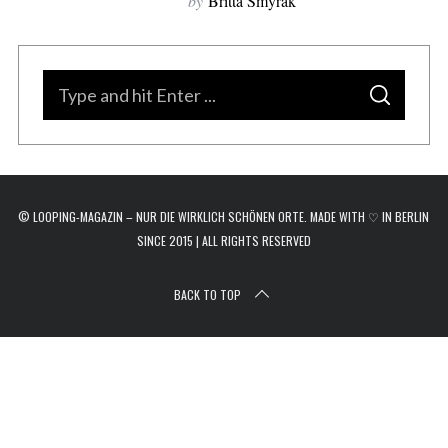
by
Britta Smyrak
r
c
h
f
S
o
S
e
E
r
A
a
R
:
C
H
r
c
© LOOPING-MAGAZIN – NUR DIE WIRKLICH SCHÖNEN ORTE. MADE WITH ♡ IN BERLIN
h
SINCE 2015 | ALL RIGHTS RESERVED
f
o
BACK TO TOP
r
: