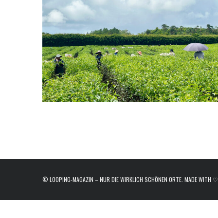
e
a
r
c
h
f
o
r
:
© LOOPING-MAGAZIN – NUR DIE WIRKLICH SCHÖNEN ORTE. MADE WITH ♡ I