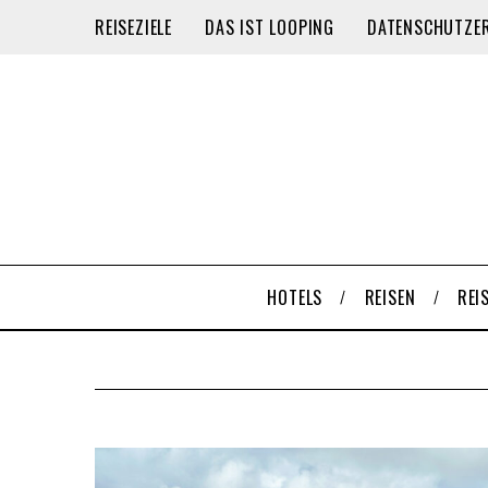
REISEZIELE
DAS IST LOOPING
DATENSCHUTZE
HOTELS
REISEN
REI
S