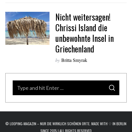
a
r
Nicht weitersagen!
c
Chrissi Island die
h
f
unbewohnte Insel in
o
Griechenland
r
:
by
Britta Smyrak
S
S
e
E
A
a
R
C
H
r
c
© LOOPING-MAGAZIN – NUR DIE WIRKLICH SCHÖNEN ORTE. MADE WITH ♡ IN BERLIN
h
SINCE 2015 | ALL RIGHTS RESERVED