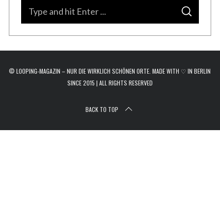
r
S
c
S
e
E
h
A
a
R
f
C
H
r
o
r
c
:
© LOOPING-MAGAZIN – NUR DIE WIRKLICH SCHÖNEN ORTE. MADE WITH ♡ IN BERLIN
h
SINCE 2015 | ALL RIGHTS RESERVED
f
o
BACK TO TOP
r
: