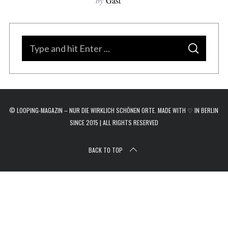
by
Gast
r
c
h
f
S
o
S
e
E
r
A
a
R
:
C
H
r
c
© LOOPING-MAGAZIN – NUR DIE WIRKLICH SCHÖNEN ORTE. MADE WITH ♡ IN BERLIN
h
SINCE 2015 | ALL RIGHTS RESERVED
f
o
BACK TO TOP
r
: