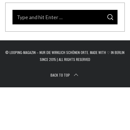
r
c
S
h
S
e
f
E
A
o
a
R
C
r
H
r
:
c
© LOOPING-MAGAZIN – NUR DIE WIRKLICH SCHÖNEN ORTE. MADE WITH ♡ IN BERLIN
h
SINCE 2015 | ALL RIGHTS RESERVED
f
o
BACK TO TOP
r
: