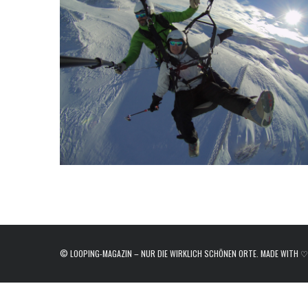
e
a
r
c
h
f
o
r
:
© LOOPING-MAGAZIN – NUR DIE WIRKLICH SCHÖNEN ORTE. MADE WITH ♡ I