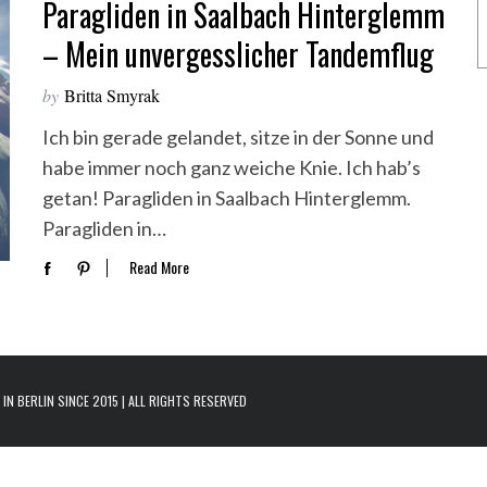
Paragliden in Saalbach Hinterglemm
– Mein unvergesslicher Tandemflug
by
Britta Smyrak
Ich bin gerade gelandet, sitze in der Sonne und
habe immer noch ganz weiche Knie. Ich hab’s
getan! Paragliden in Saalbach Hinterglemm.
Paragliden in…
Read More
N BERLIN SINCE 2015 | ALL RIGHTS RESERVED