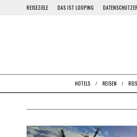
REISEZIELE
DAS IST LOOPING
DATENSCHUTZE
HOTELS
REISEN
REI
S