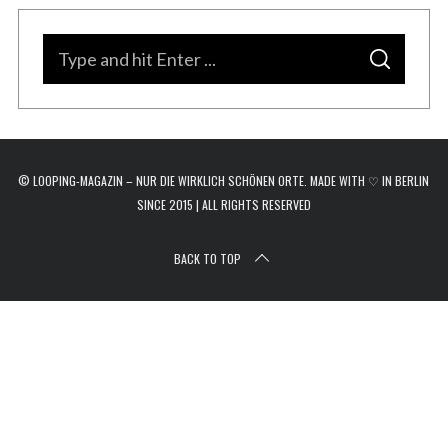
r
c
S
h
S
e
f
E
A
o
a
R
C
r
H
r
:
c
© LOOPING-MAGAZIN – NUR DIE WIRKLICH SCHÖNEN ORTE. MADE WITH ♡ IN BERLIN
h
SINCE 2015 | ALL RIGHTS RESERVED
f
o
BACK TO TOP
r
: